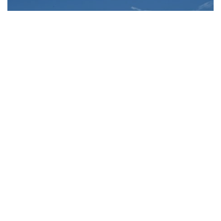
Nach der Saison ist vor der
Saison...
Jetzt heißt es Arbeitdienste, Materialpflege
und Planung der nächsten Saison. Unsere